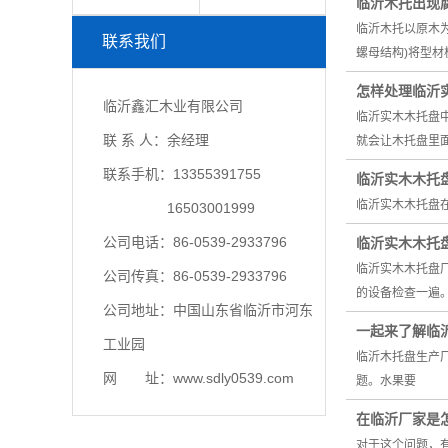
临沂木托出现
临沂木托以原木
联系我们
螺母结构)将型
怎样处理临沂
临沂鑫汇木业有限公司
临沂实木木托盘
联 系 人：余经理
就会让木托盘里
联系手机：13355391755
临沂实木木托
临沂实木木托盘
16503001999
公司电话：86-0539-2933796
临沂实木木托
临沂实木木托盘
公司传真：86-0539-2933796
的设备检查一遍。
公司地址：中国山东省临沂市河东
一起来了解临
工业园
临沂木托盘生产
网 址：www.sdly0539.com
题。水果要
在临沂厂家是
对于这个问题，