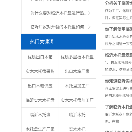
分析关于临沂
作为工厂、运输
为什么要对临沂木托盘进行热...
好，但在实际生
临沂厂家对开裂的木托盘如何...
你了解使用临
临沂实木木托盘
热门关键词
瓶身之间留一指
临沂木托盘表
优质出口木箱
优质多层板木托盘
1、临沂木托盘
的胶水，这些油
实木木托盘采购
出口木箱厂家
你知道临沂实
出口木箱供应
木托盘加工厂
仓库货架上进行
硬的木质松木等木
临沂实木木托盘
实木木托盘加工厂
了解临沂木托
临沂木托盘
临沂木托
临沂木托盘厂家
呢。在物
木托盘生产厂家
实木木托