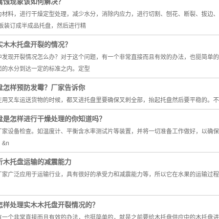
腐蚀现象该如何解决？
为材料，进行干燥定型处理，减少水分，消除内应力，进行切割、刨花、断裂、拔边、
材板装订成半成品托盘，然后进行精
实木木托盘开裂的情况？
中发现开裂情况怎么办？对于这个问题，有一个非常直接而且有效的办法，也挺简单的
面的水分到达一定的标准之内。定型
盘怎样预防发霉？厂家告诉你
在用叉车运送货物的时候，都叉进托盘里要确保叉刺全部，抬起托盘然后要平稳的。不
盘是怎样进行干燥处理的你知道吗？
厂家设备检查。如温度计、平衡含水率测试片等装置，并将一切准备工作做好，以确保
&n
沂木托盘运输的减震能力
厂家广泛应用于运输行业，具有很好的承受力和减震能力等，所以它在水果的运输过程
怎样处理实木木托盘开裂情况的？
有一个非常直接而且有效的办法，也挺简单的，就是之前要给木托盘供应中的木托盘进