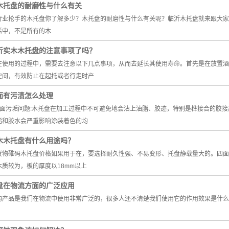
木托盘的耐磨性与什么有关
行业抢手的木托盘你了解多少？木托盘的耐磨性与什么有关呢？临沂木托盘就来跟大家
活中，不是所有的木
沂实木木托盘的注意事项了吗？
在使用的过程中，需要去注意以下几点事项，从而去延长其使用寿命。首先是在放置酒
空间，有效防止在起托或者行走时产
面有污渍怎么处理
表面污垢问题:木托盘在加工过程中不可避免地会沾上油脂、胶迹，特别是榫接合的胶
脂和胶水会严重影响涂装着色的均
木木托盘有什么用途吗？
货物碓码木托盘价格如果用于在，要选择耐久性强、不易变形、托盘静载量大的。四面
质较为，板的厚度以18mm以上
盘在物流方面的广泛应用
的产品是我们在物流中使用非常广泛的，很多人还不清楚我们使用它的作用效果是什么