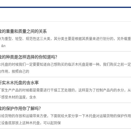
盘的重量和质量之间的关系
分为重型、轻型、规范性这三大类，其分类主要是根据其质量来进行划分的，另外载重
&n
盘的种类是怎样选择的你知道吗？
木托盘的时候我们一定要要知道自己想购买的临沂木托盘是哪一种。我们购买之前一定
的作用，按照自己的
沂实木木托盘的含水率
厂家生产产品的时候都是需要进行干燥工艺处理的，这样是为了控制产品内的水分，从
下感受木材的温度，含水
盘的保护作用你了解吗？
给货物的存放和运输带来方便，下面就给大家分享一下木托盘对运输货物的保护作
在设备底部放上这种木托盘，可以起到保