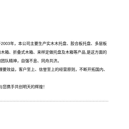
003年，本公司主要生产实木木托盘、胶合板托盘、多层板
木箱、折叠式木箱、来样定做托盘及木箱等产品,是这方面的
的团队精神，自强不息、同舟共济。
要效益，客户至上、信誉至上的经营原则，不断开拓国内、
与您携手共创明天的辉煌！