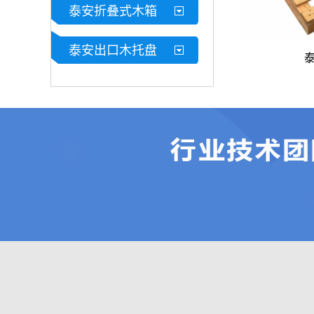
泰安折叠式木箱
泰安出口木托盘
临沂木托盘 物流仓储实用木质包装耗材