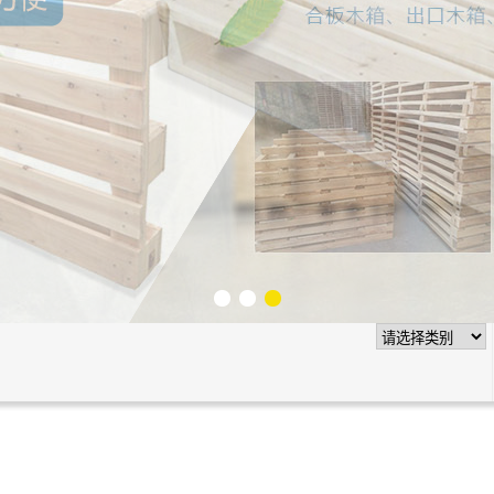
别，选对不踩坑
1
2
3
现代绿色物流