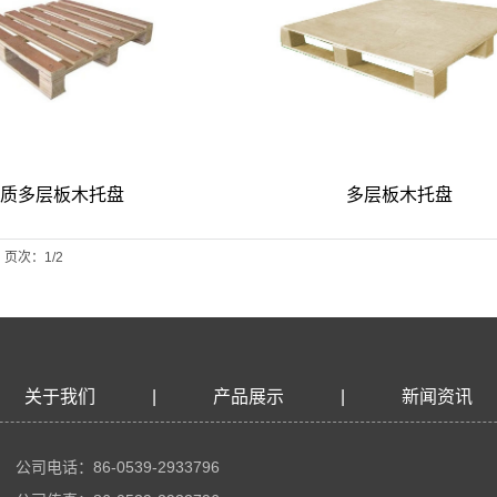
质多层板木托盘
多层板木托盘
页次：1/2
关于我们
|
产品展示
|
新闻资讯
公司电话：86-0539-2933796