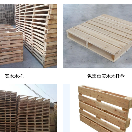
实木木托
免熏蒸实木木托盘