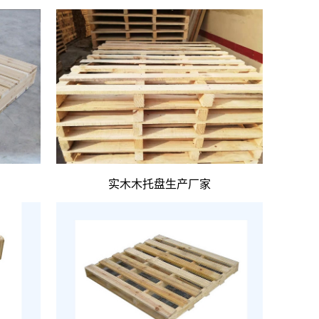
实木木托盘生产厂家