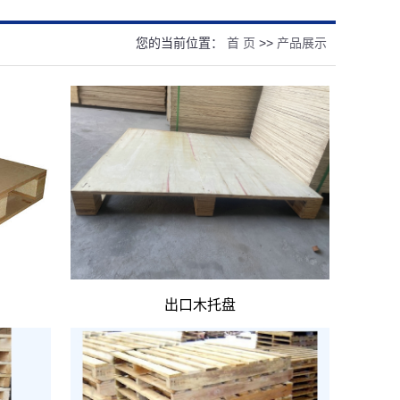
您的当前位置：
首 页
>>
产品展示
出口木托盘