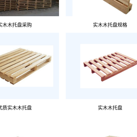
实木木托盘采购
实木木托盘规格
优质实木木托盘
实木木托盘