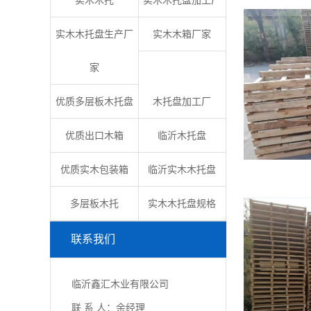
实木木托
实木木托盘加工厂
实木木托盘生产厂
实木木箱厂家
家
优质多层板木托盘
木托盘加工厂
优质出口木箱
临沂木托盘
优质实木包装箱
临沂实木木托盘
多层板木托
实木木托盘规格
联系我们
临沂鑫汇木业有限公司
联 系 人：余经理