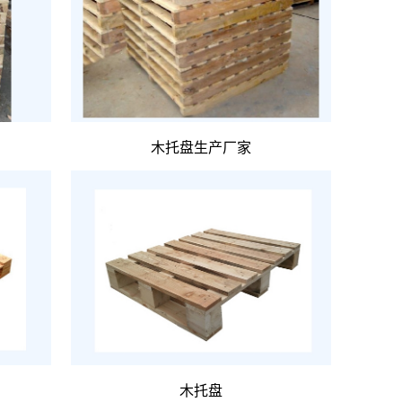
木托盘生产厂家
木托盘