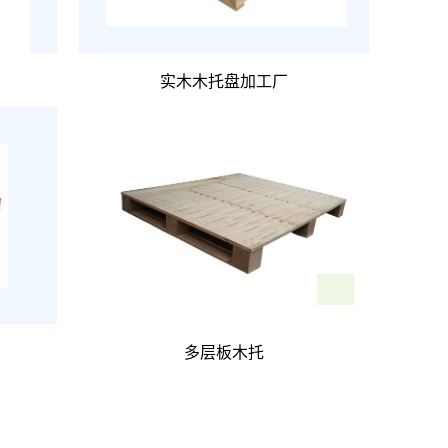
实木木托盘加工厂
多层板木托