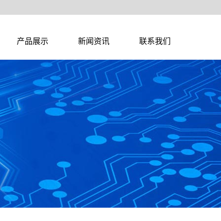
产品展示
新闻资讯
联系我们