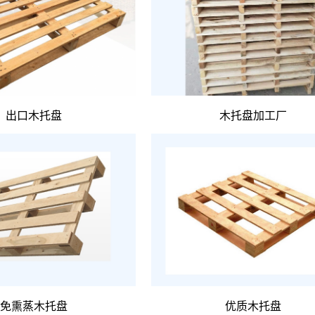
出口木托盘
木托盘加工厂
免熏蒸木托盘
优质木托盘