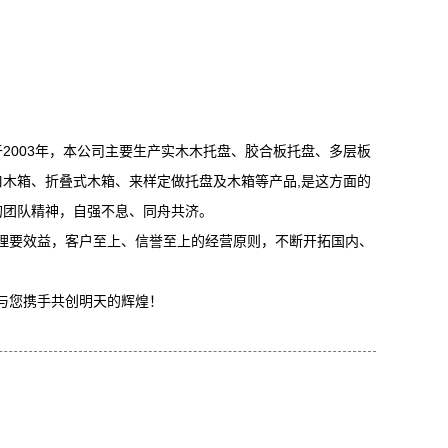
003年，本公司主要生产实木木托盘、胶合板托盘、多层板
木箱、折叠式木箱、来样定做托盘及木箱等产品,是这方面的
的团队精神，自强不息、同舟共济。
要效益，客户至上、信誉至上的经营原则，不断开拓国内、
与您携手共创明天的辉煌！