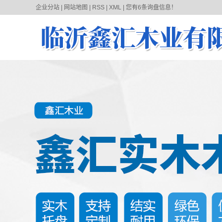
企业分站
|
网站地图
|
RSS
|
XML
|
您有
6
条询盘信息！