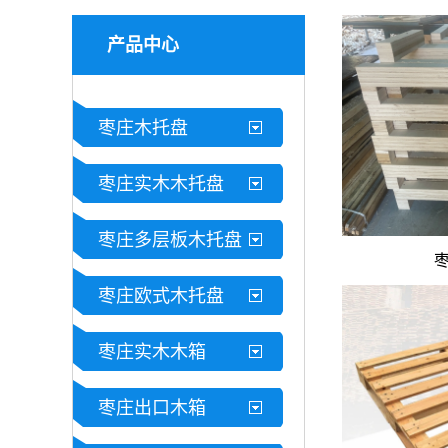
临沂木托定做，行业厂家为您保驾护航
产品中心
枣庄木托盘
临沂实木木托盘产业依托区域优势，赋能
枣庄实木木托盘
高...
枣庄多层板木托盘
枣庄欧式木托盘
出口木托盘：合规高品质，助力外贸货物
枣庄实木木箱
枣庄出口木箱