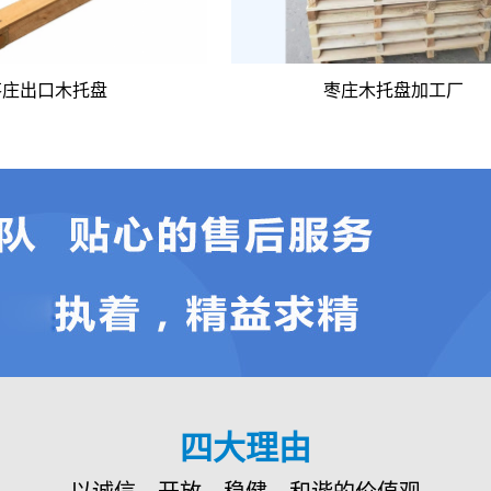
物流储运需求
枣庄出口木托盘
枣庄木托盘加工厂
别，选对不踩坑
四大理由