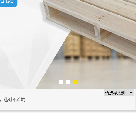
别，选对不踩坑
1
2
3