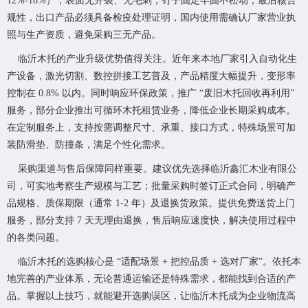
12%-18%），表面无开裂、无毛刺，钉子固定牢固不松动；最后核合
规性，出口产品必须具备检疫处理证明，国内使用需确认厂家营业执
照与生产资质，避免采购三无产品。
临沂木托的产业升级优势值得关注。近年来本地厂家引入自动化生
产设备，激光切割、数控拼接工艺普及，产品精度大幅提升，变形率
控制在 0.8% 以内。同时响应环保政策，推广 “废旧木托回收再利用”
服务，部分企业推出可循环木托租赁业务，降低企业长期采购成本。
在定制服务上，支持按需调整尺寸、承重、接口方式，特殊场景可加
装防滑垫、防撞条，满足个性化需求。
采购渠道与售后保障同样重要。建议优先选择临沂鑫汇木业有限公
司，可实地考察生产规模与工艺；批量采购时签订正式合同，明确产
品规格、质保期限（通常 1-2 年）及退换货政策。提供免费送货上门
服务，部分支持 7 天无理由退换，售后响应速度快，解决使用过程中
的各类问题。
临沂木托的选购核心是 “适配场景 + 把控品质 + 选对厂家”。依托本
地完善的产业体系，无论普通运输还是特殊需求，都能找到合适的产
品。掌握以上技巧，就能避开选购误区，让临沂木托成为企业物流高