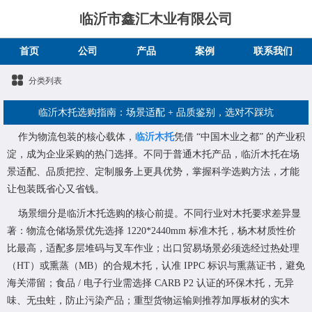
临沂市鑫汇木业有限公司
首页
公司
产品
案例
联系我们
分类列表
临沂木托选购指南：场景适配 + 品质鉴别，选对不踩坑
作为物流包装的核心载体，
临沂木托
凭借 “中国木业之都” 的产业积
淀，成为企业采购的热门选择。不同于普通木托产品，临沂木托在场
景适配、品质把控、定制服务上更具优势，掌握科学选购方法，才能
让包装既省心又省钱。
场景细分是临沂木托选购的核心前提。不同行业对木托要求差异显
著：物流仓储场景优先选择 1220*2440mm 标准木托，杨木材质性价
比最高，适配多层堆码与叉车作业；出口贸易场景必须选经过热处理
（HT）或熏蒸（MB）的合规木托，认准 IPPC 标识与熏蒸证书，避免
海关滞留；食品 / 电子行业需选择 CARB P2 认证的环保木托，无异
味、无虫蛀，防止污染产品；重型货物运输则推荐加厚板材的实木