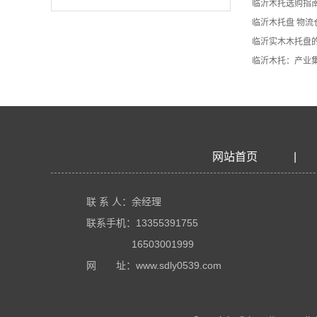
临沂木托选购指南
临沂木托盘 物流
临沂实木木托盘
临沂木托：产业
网站首页
|
联 系 人：余经理
联系手机：13355391755
16503001999
网 址：www.sdly0539.com