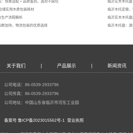
：场景适配 + 品质鉴别，选对不踩坑
临沂实木木托盘
仓储实用木质包装耗材
临沂木托定做，
的生产流程解析
临沂实木木托盘
集群加持，物流包装的优质选择
临沂木托盘：源
关于我们
|
产品展示
|
新闻资讯
公司电话：86-0539-2933796
公司传真：86-0539-2933796
公司地址：中国山东省临沂市河东工业园
备案号:鲁ICP备2023015562号-1
营业执照