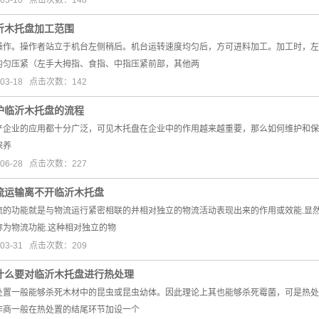
03-10 点击次数：148
沂木托盘加工范围
操作。操作者站立于机台左侧稍后。机台运转速度均匀后，方可进料加工。加工时，左
均匀压紧（左手大拇指、食指、中指压紧前部，其他两
03-18 点击次数：142
护临沂木托盘的流程
产企业的应用都十分广泛，可见木托盘在企业中的作用越来越重要，那么如何维护和保
保养
06-28 点击次数：227
流运输离不开临沂木托盘
流的功能就是与物流运行紧密相联的并相对独立的物流活动表现出来的作用或效能.显
称为物流功能.这种相对独立的物
03-31 点击次数：209
什么要对临沂木托盘进行热处理
处置一般能够杀死木材中的昆虫或昆虫幼体。因此理论上其也能够杀死霉菌，可是热处
作商一般在热处置的结尾环节加设一个