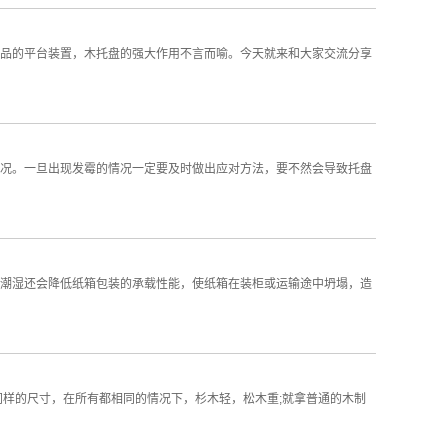
品的平台装置，木托盘的强大作用不言而喻。今天就来和大家交流分享
况。一旦出现发霉的情况一定要及时做出应对方法，要不然会导致托盘
潮湿还会降低纸箱包装的承载性能，使纸箱在装柜或运输途中坍塌，造
同样的尺寸，在所有都相同的情况下，杉木轻，松木重;就拿普通的木制