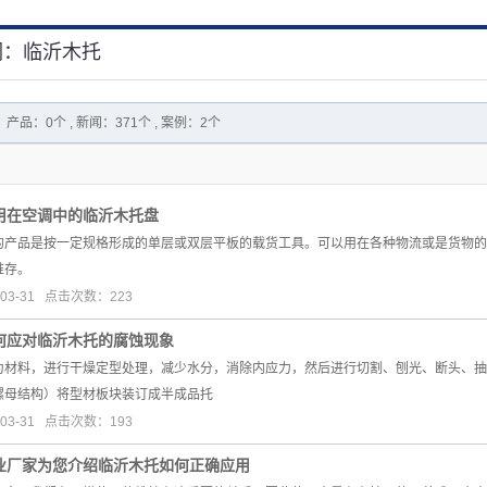
词：临沂木托
产品：0个 , 新闻：371个 , 案例：2个
用在空调中的临沂木托盘
的产品是按一定规格形成的单层或双层平板的载货工具。可以用在各种物流或是货物的
堆存。
03-31 点击次数：223
何应对临沂木托的腐蚀现象
为材料，进行干燥定型处理，减少水分，消除内应力，然后进行切割、刨光、断头、抽
螺母结构）将型材板块装订成半成品托
03-31 点击次数：193
业厂家为您介绍临沂木托如何正确应用