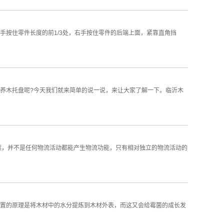
手按住零件长度的前1/3处，右手按住零件的后端上面，紧靠直角挡
养木托盘呢?今天我们就来简单的说一说，来让大家了解一下。临沂木
然，并不是任何物流活动都能产生物流功能，只有相对独立的物流活动的
置的原理是将木材中的水分提炼到木材外表，而这又会给霉菌的成长发