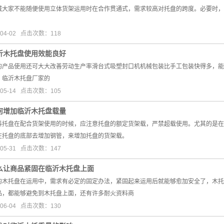
诫大家不能随便使用立体货架运用时在合作贯通式，需求较高对托盘的跨度。必要时，
04-02 点击次数：118
沂木托盘使用效能良好
的产品使用还可大大改善劳动生产率滑台式吸塑封口机机械包装比手工包装快得多，能
。临沂木托盘厂家的
05-14 点击次数：105
何增加临沂木托盘载量
料托盘在配合货架使用的时候，应注意托盘的额定货架载，严禁超载使用。尤其的是在
在托盘的底部去增加钢管，来增加托盘的货架载。
05-31 点击次数：147
么让商品紧固在临沂木托盘上面
的木托盘在运用中，需求有必定的固定办法，紧固起来运用后就能够愈加安全了，木托
品，都能够避免到木托盘上面，还有许多耐火资料商
06-04 点击次数：130