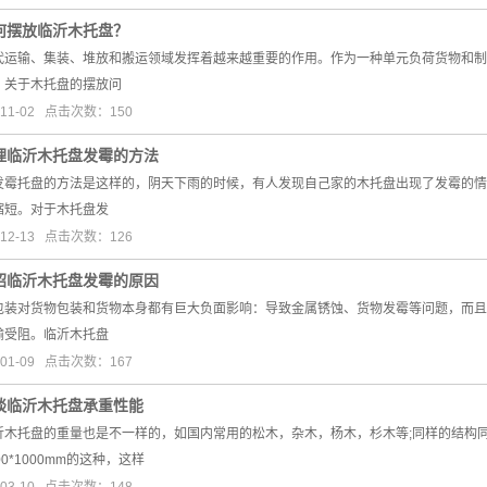
何摆放临沂木托盘？
代运输、集装、堆放和搬运领域发挥着越来越重要的作用。作为一种单元负荷货物和制
？关于木托盘的摆放问
11-02 点击次数：150
理临沂木托盘发霉的方法
发霉托盘的方法是这样的，阴天下雨的时候，有人发现自己家的木托盘出现了发霉的情
缩短。对于木托盘发
12-13 点击次数：126
绍临沂木托盘发霉的原因
包装对货物包装和货物本身都有巨大负面影响：导致金属锈蚀、货物发霉等问题，而且
输受阻。临沂木托盘
01-09 点击次数：167
谈临沂木托盘承重性能
沂木托盘的重量也是不一样的，如国内常用的松木，杂木，杨木，杉木等;同样的结构
0*1000mm的这种，这样