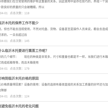
寿命跟我们在日常使用的维护有这重要的关系，因此使用中是存在技巧的，养成一个良
一款良好的质量的只会被糟蹋，所以
04-01 点击次数：118
临沂木托的保养工作不能少
用，但也不能去违规使用，不然对托盘、货物、设备甚至是操作人员来说，都会去造
要求的，一旦去超过后
04-01 点击次数：145
什么临沂木托要进行熏蒸工作呢？
意的几个细节： 现在的种类是非常多，尺寸和重量也都是不一样，当我们进行木箱
浆而成纸箱等等，而且木箱使用
04-01 点击次数：179
影响到临沂木托价格的原因
托价格质量得因素？设备的使用：设备的选择有着很直接的关系加工质量的好坏还与加
故障那
04-01 点击次数：124
何避免临沂木托的老化问题